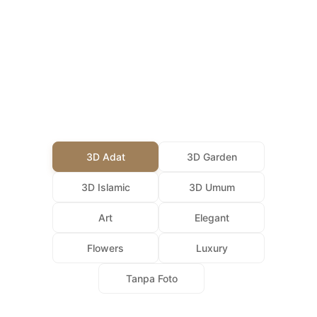
silakan klik tombol Lihat Semua Tema.
Desain tema tidak mendukung tampilan force darkmode
dari gadget/browser. Karena hasilnya akan ada perbedaan
warna tampilan.
Fitur fullscreen mode sampai saat ini belum didukung oleh
perangkat iOS / iPhone.
Preview tema pada katalog ini menggunakan full fitur dari
undangan website Apeiron
3D Adat
3D Garden
3D Islamic
3D Umum
Art
Elegant
Flowers
Luxury
Tanpa Foto