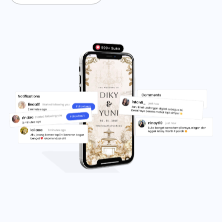
1500
+
16500
+
20500
+