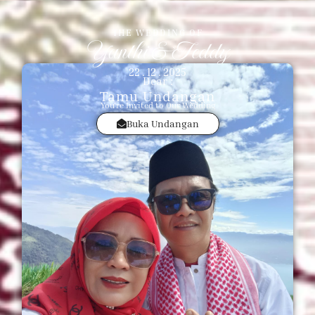
THE WEDDING OF
Yanthi & Teddy
22 . 12 . 2025
Dear :
Tamu Undangan
You're Invited to Our Wedding
Buka Undangan