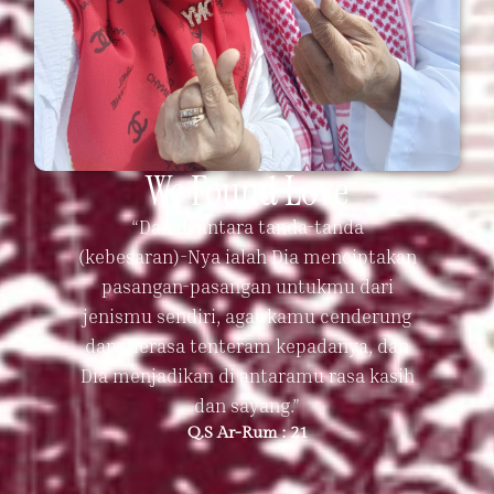
We Found Love
“Dan di antara tanda-tanda
(kebesaran)-Nya ialah Dia menciptakan
pasangan-pasangan untukmu dari
jenismu sendiri, agar kamu cenderung
dan merasa tenteram kepadanya, dan
Dia menjadikan di antaramu rasa kasih
dan sayang.”
Q.S Ar-Rum : 21