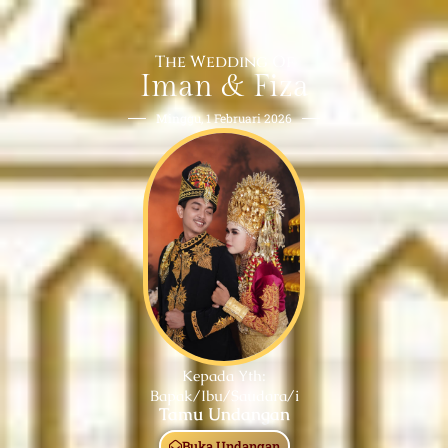
The Wedding Of
Iman & Fiza
Minggu, 1 Februari 2026
Kepada Yth:
Bapak/Ibu/Saudara/i
Tamu Undangan
Buka Undangan