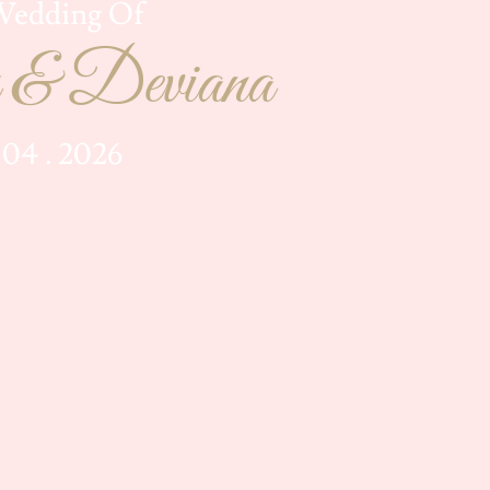
Wedding Of
& Deviana
 04 . 2026