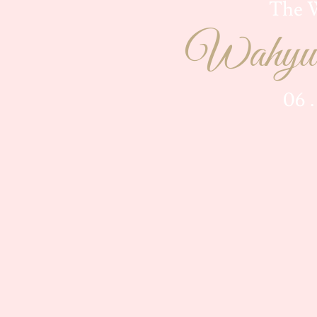
The 
Wahyu 
06 .