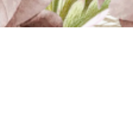
“Dan di antara tanda-tanda (kebesaran)-Nya ialah
Dia menciptakan pasangan-pasangan untukmu
dari jenismu sendiri, agar kamu cenderung dan
merasa tenteram kepadanya, dan Dia menjadikan
di antaramu rasa kasih dan sayang.”
Q.S Ar-Rum : 21