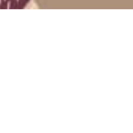
“Dan di antara tanda-tanda (kebesaran)-Nya ialah
Dia menciptakan pasangan-pasangan untukmu dari
jenismu sendiri, agar kamu cenderung dan merasa
tenteram kepadanya, dan Dia menjadikan di
antaramu rasa kasih dan sayang.”
Q.S Ar-Rum : 21