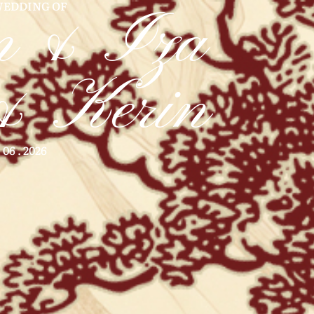
WEDDING OF
n & Iza
 & Kerin
. 06 . 2026