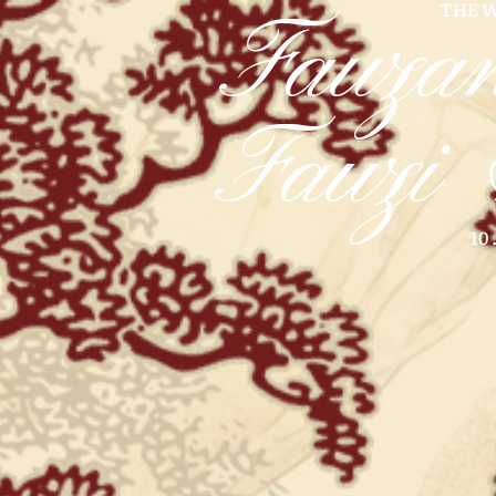
THE 
Fauza
Fauzi
10 