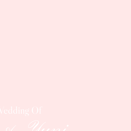
Wedding Of
 & Yuni