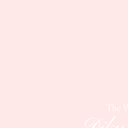
The 
Diky