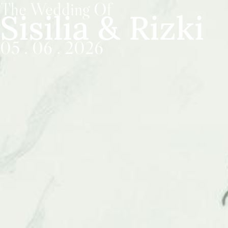
The Wedding Of
Sisilia & Rizki
05 . 06 . 2026