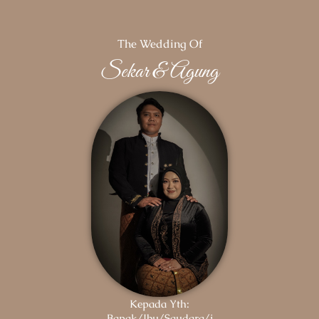
The Wedding Of
Sekar & Agung
Kepada Yth:
Bapak/Ibu/Saudara/i