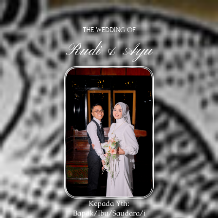
THE WEDDING OF
Rudi & Ayu
Kepada Yth:
Bapak/Ibu/Saudara/i