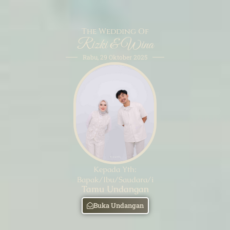
The Wedding Of
Rizki & Wina
Rabu, 29 Oktober 2025
Kepada Yth:
Bapak/Ibu/Saudara/i
Tamu Undangan
Buka Undangan