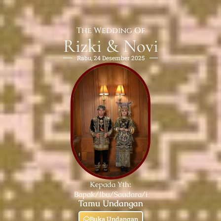
The Wedding Of
Rizki & Novi
Rabu, 24 Desember 2025
Kepada Yth:
Bapak/Ibu/Saudara/i
Tamu Undangan
Buka Undangan