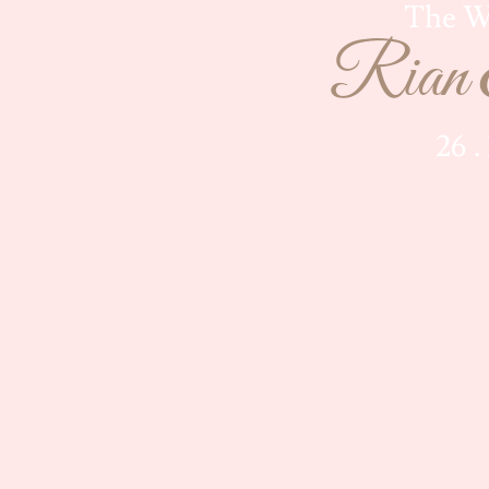
The W
Rian 
26 .