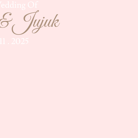
edding Of
& Jujuk
 11 . 2025