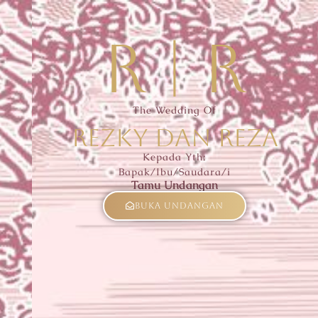
R | R
The Wedding Of
REZKY DAN REZA
Kepada Yth:
Bapak/Ibu/Saudara/i
Tamu Undangan
Buka Undangan