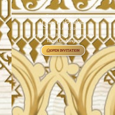
The wedding of
Qana & Firdaus
Sabtu, 4 April 2026
Kepada Yth : Bapak/Ibu/Saudara/i
Tamu Undangan
OPEN INVITATION