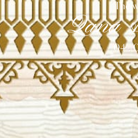
The w
Qana &
04 . 