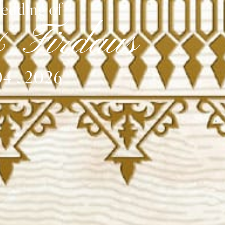
edding of
 Firdaus
04 . 2026