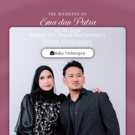
THE WEDDING OF
Ema dan Putra
05 . 01 . 2026
Kepada Yth : Bapak/Ibu/Saudara/i
Tamu Undangan
You're Invited to Our Wedding
Buka Undangan