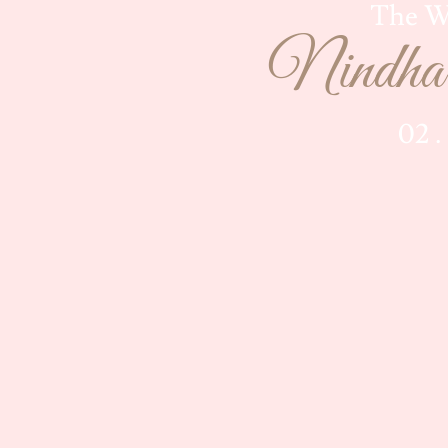
The W
Nindha
02 .