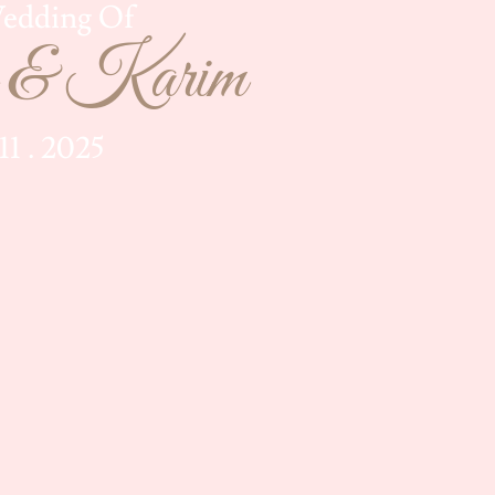
edding Of
 & Karim
 11 . 2025