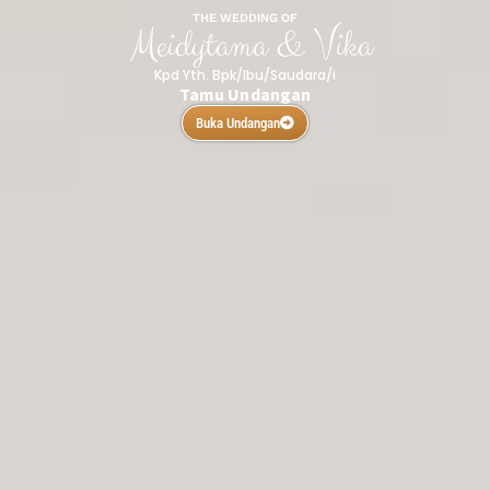
THE WEDDING OF
Meidytama & Vika
Kpd Yth. Bpk/Ibu/Saudara/i
Tamu Undangan
Buka Undangan