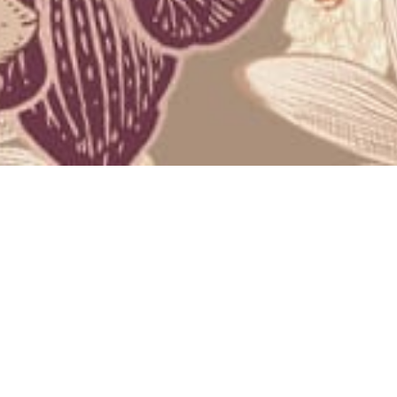
“Dan di antara tanda-tanda (kebesaran)-Nya ialah Dia
menciptakan pasangan-pasangan untukmu dari jenismu
sendiri, agar kamu cenderung dan merasa tenteram
kepadanya, dan Dia menjadikan di antaramu rasa kasih
dan sayang.”
Q.S Ar-Rum : 21