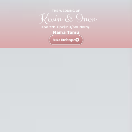
THE WEDDING OF
Kevin & Inen
Kpd Yth. Bpk/Ibu/Saudara/i
Nama Tamu
Buka Undangan