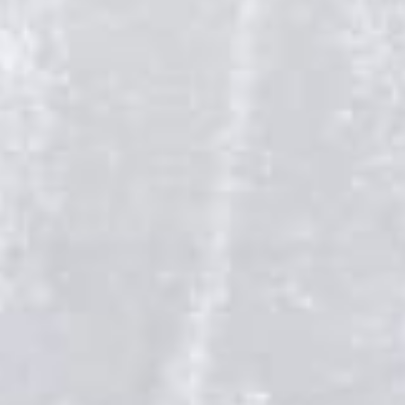
itu, apa yang telah dipersatukan Allah, tidak boleh diceraikan
manusia."
Matius 19 : 6
The Couple
Tanpa mengurangi rasa hormat, kami mengundang
Bapak/Ibu/Saudara/i serta kerabat sekalian untuk
menghadiri acara pernikahan kami:
Kevin Goni