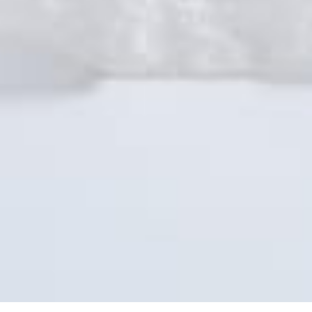
Putra Pertama Dari
Bapak Jefry Goni & Ibu Jelita Engka
&
Ireine Yolanda Maramis
Putri Tunggal Dari
Bapak Aswin Maramis & Ibu Sherly Engka
WEDDING
Event