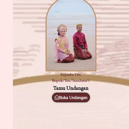
Kepada Yth:
Bapak/Ibu/Saudara/i
Tamu Undangan
Buka Undangan