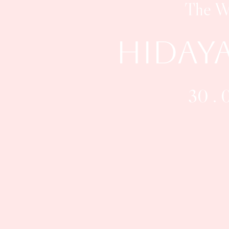
The W
Hidaya
30 . 