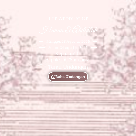
The Wedding Of
Hanan & Abdullah
Minggu, 23 Agustus 2026
Senin, 24 agustus 2026
Kepada Yth:
Bapak/Ibu/Saudara/i
Tamu Undangan
Buka Undangan