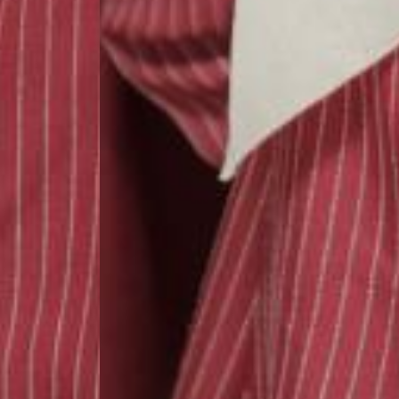
THE WEDDING OF
Fajriah & Akbar
Kami berharap Anda
menjadi bagian dari hari istimewa kami.
00
00
00
00
Hari
Jam
Menit
Detik
Save on the calendar