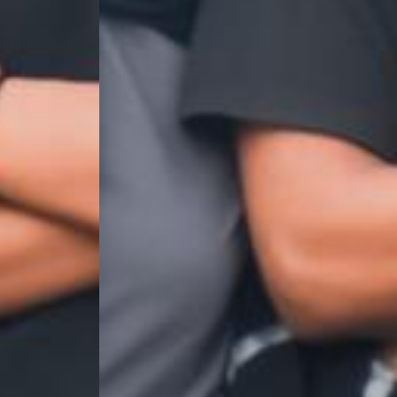
THE WEDDING OF
Desi & Ferdi
Kami berharap Anda
menjadi bagian dari hari istimewa kami.
00
00
00
00
Hari
Jam
Menit
Detik
Save on the calendar
MINGGU, 9 NOVEMBER 2025