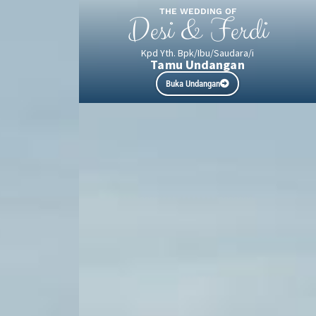
THE WEDDING OF
Desi & Ferdi
Kpd Yth. Bpk/Ibu/Saudara/i
Tamu Undangan
Buka Undangan