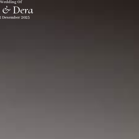
 Wedding Of
 & Dera
12 Desember 2025