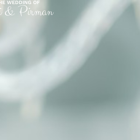
HE WEDDING OF
i & Pirman