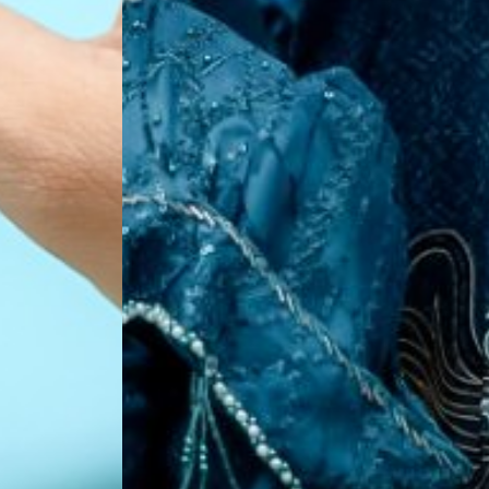
THE WEDDING OF
Cici & Pirman
Kami berharap Anda
menjadi bagian dari hari istimewa kami.
00
00
00
00
Hari
Jam
Menit
Detik
Save on the calendar
MINGGU, 12 APRIL 2026