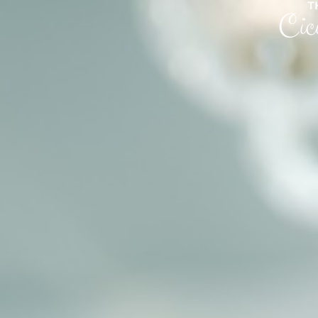
T
Cic