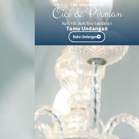
THE WEDDING OF
Cici & Pirman
Kpd Yth. Bpk/Ibu/Saudara/i
Tamu Undangan
Buka Undangan