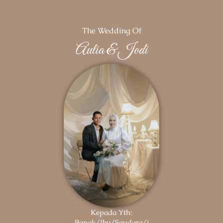
The Wedding Of
Aulia & Jodi
Kepada Yth:
Bapak/Ibu/Saudara/i