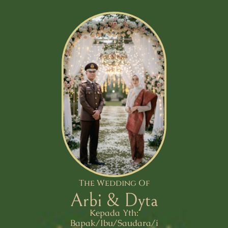
The Wedding Of
Arbi & Dyta
Kepada Yth:
Bapak/Ibu/Saudara/i