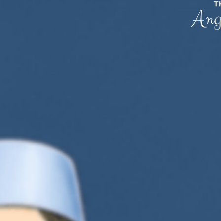
T
Ang