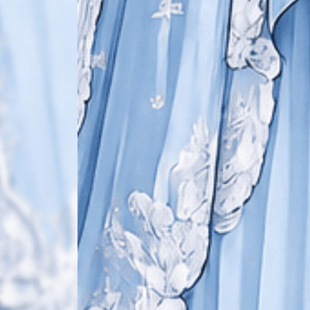
THE WEDDING OF
Angga & Nurul
Kami berharap Anda
menjadi bagian dari hari istimewa kami.
00
00
00
00
Hari
Jam
Menit
Detik
Save on the calendar
RABU, 6 MEI 2026