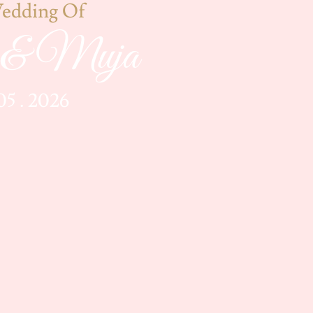
edding Of
 & Muja
 05 . 2026