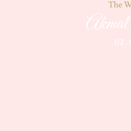
The W
Akmal
02 .