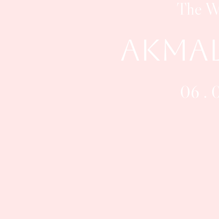
The W
Akmal
06 . 