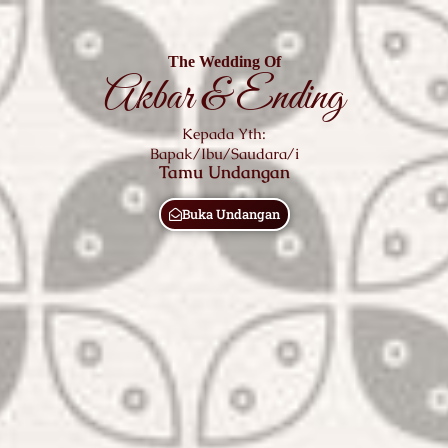
The Wedding Of
Akbar & Ending
Kepada Yth:
Bapak/Ibu/Saudara/i
Tamu Undangan
Buka Undangan