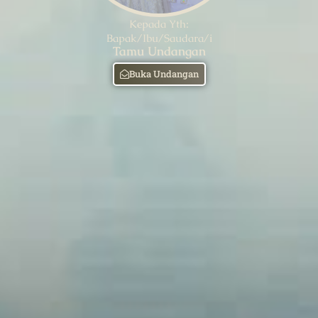
Kepada Yth:
Bapak/Ibu/Saudara/i
Tamu Undangan
Buka Undangan